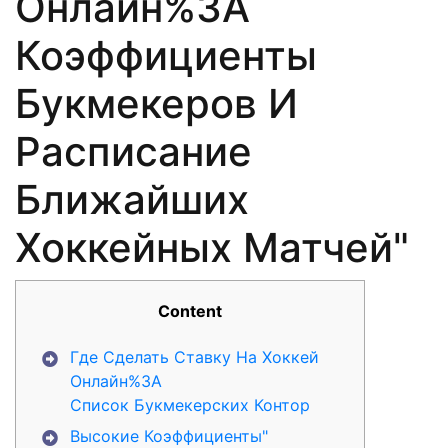
Онлайн%3A
Коэффициенты
Букмекеров И
Расписание
Ближайших
Хоккейных Матчей"
Content
Где Сделать Ставку На Хоккей
Онлайн%3A
Список Букмекерских Контор
Высокие Коэффициенты"