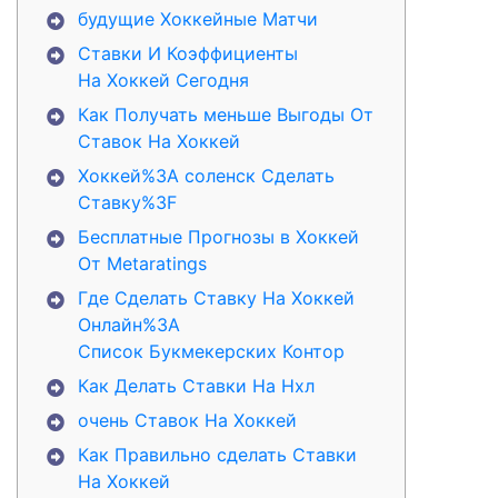
будущие Хоккейные Матчи
Ставки И Коэффициенты
На Хоккей Сегодня
Как Получать меньше Выгоды От
Ставок На Хоккей
Хоккей%3A соленск Сделать
Ставку%3F
Бесплатные Прогнозы в Хоккей
От Metaratings
Где Сделать Ставку На Хоккей
Онлайн%3A
Список Букмекерских Контор
Как Делать Ставки На Нхл
очень Ставок На Хоккей
Как Правильно сделать Ставки
На Хоккей