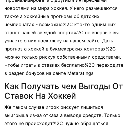
"проанализировать с другими интересными
новостями из мира хоккея. У него размещаются
также а хоккейные прогнозы об детских
чемпионатах - возможно%2C кто-то одним них
станет нашей звездой спорта%2C не впервые вы
узнаете о них поскольку на нашем сайте. Дать
прогноз а хоккей в букмекерских конторах%2C
можно только рискуя собственными средствами.
Чтобы играть в ставках бесплатно%2C переходите
в раздел бонусов на сайте Metaratings.
Как Получать чем Выгоды От
Ставок На Хоккей
Же таком случае игрок рискует лишиться
выигрыша из-за отказа а выводе средств. Только
этого не происходит%2C нужно обращаться