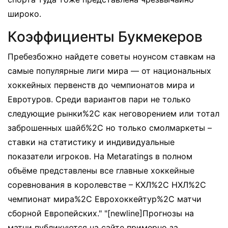
широко.
Коэффициенты Букмекеров
Пребезбожно найдете советы ноунсом ставкам на
самые популярные лиги мира — от национальных
хоккейных первенств до чемпионатов мира и
Евротуров. Среди вариантов пари не только
следующие рынки%2C как неговорением или тотал
заброшенных шайб%2C но только смолмаркеты –
ставки на статистику и индивидуальные
показатели игроков. На Metaratings в полном
объёме представлены все главные хоккейные
соревнования в королевстве – КХЛ%2C НХЛ%2C
чемпионат мира%2C Еврохоккейтур%2C матчи
сборной Европейских." "[newline]Прогнозы на
матчи публикуются на сайте примерно за