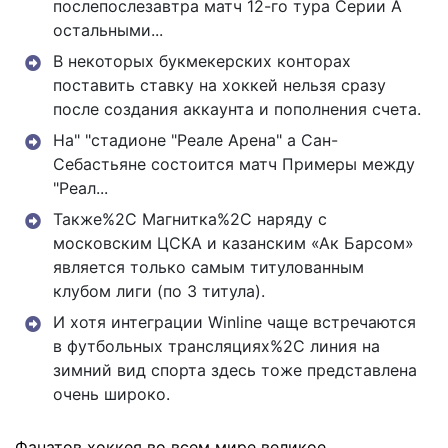
послепослезавтра матч 12-го тура Серии А
остальными...
В некоторых букмекерских конторах
поставить ставку на хоккей нельзя сразу
после создания аккаунта и пополнения счета.
На" "стадионе "Реале Арена" а Сан-
Себастьяне состоится матч Примеры между
"Реал...
Также%2C Магнитка%2C наряду с
московским ЦСКА и казанским «Ак Барсом»
является только самым титулованным
клубом лиги (по 3 титула).
И хотя интеграции Winline чаще встречаются
в футбольных трансляциях%2C линия на
зимний вид спорта здесь тоже представлена
очень широко.
Фанатов хоккея во всем мире великое