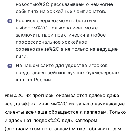
новостью%2C рассказываем о немногие
событиях из хоккейных чемпионатов.
Роспись сверхвозможно богатым
выбором%2C только клиент может
заключить пари практически а любое
профессиональное хоккейное
соревнование%2C а не только на ведущие
лиги.
На нашем сайте ддя удобства игроков
представлен рейтинг лучших букмекерских
контор России.
Увы%2C их прогнозы оказываются далеко даже
всегда эффективными%2C из-за чего начинающие
клиенты все чаще обращаются к капперам. Только
и здесь нет подвох%2C ведь каппером
(специалистом по ставкам) может объявить сам