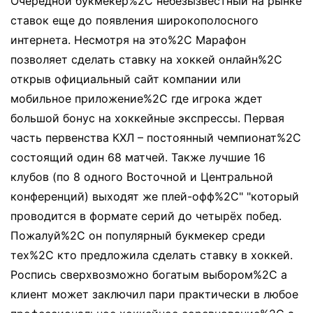
Очередной букмекер%2C небезызвестный на рынке
ставок еще до появления широкополосного
интернета. Несмотря на это%2C Марафон
позволяет сделать ставку на хоккей онлайн%2C
открыв официальный сайт компании или
мобильное приложение%2C где игрока ждет
большой бонус на хоккейные экспрессы. Первая
часть первенства КХЛ – постоянный чемпионат%2C
состоящий один 68 матчей. Также лучшие 16
клубов (по 8 одного Восточной и Центральной
конференций) выходят же плей-офф%2C" "который
проводится в формате серий до четырёх побед.
Пожалуй%2C он популярный букмекер среди
тех%2C кто предложила сделать ставку в хоккей.
Роспись сверхвозможно богатым выбором%2C а
клиент может заключил пари практически в любое