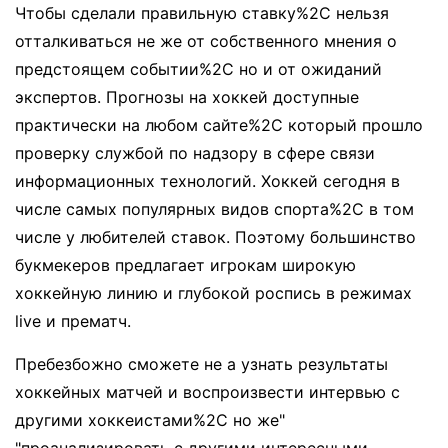
Чтобы сделали правильную ставку%2C нельзя
отталкиваться не же от собственного мнения о
предстоящем событии%2C но и от ожиданий
экспертов. Прогнозы на хоккей доступные
практически на любом сайте%2C который прошло
проверку службой по надзору в сфере связи
информационных технологий. Хоккей сегодня в
числе самых популярных видов спорта%2C в том
числе у любителей ставок. Поэтому большинство
букмекеров предлагает игрокам широкую
хоккейную линию и глубокой роспись в режимах
live и прематч.
Пребезбожно сможете не а узнать результаты
хоккейных матчей и воспроизвести интервью с
другими хоккеистами%2C но же"