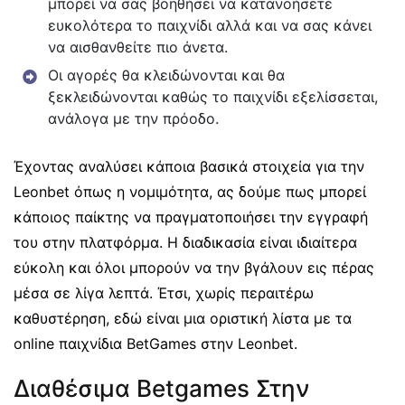
μπορεί να σας βοηθήσει να κατανοήσετε
ευκολότερα το παιχνίδι αλλά και να σας κάνει
να αισθανθείτε πιο άνετα.
Οι αγορές θα κλειδώνονται και θα
ξεκλειδώνονται καθώς το παιχνίδι εξελίσσεται,
ανάλογα με την πρόοδο.
Έχοντας αναλύσει κάποια βασικά στοιχεία για την
Leonbet όπως η νομιμότητα, ας δούμε πως μπορεί
κάποιος παίκτης να πραγματοποιήσει την εγγραφή
του στην πλατφόρμα. Η διαδικασία είναι ιδιαίτερα
εύκολη και όλοι μπορούν να την βγάλουν εις πέρας
μέσα σε λίγα λεπτά. Έτσι, χωρίς περαιτέρω
καθυστέρηση, εδώ είναι μια οριστική λίστα με τα
online παιχνίδια BetGames στην Leonbet.
Διαθέσιμα Betgames Στην