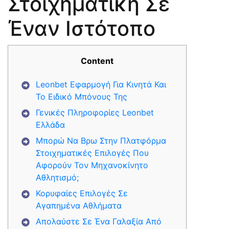
Στοιχηματική Σε
Έναν Ιστότοπο
Content
Leonbet Εφαρμογή Για Κινητά Και
Το Ειδικό Μπόνους Της
Γενικές Πληροφορίες Leonbet
Ελλάδα
Μπορώ Να Βρω Στην Πλατφόρμα
Στοιχηματικές Επιλογές Που
Αφορούν Τον Μηχανοκίνητο
Αθλητισμό;
Κορυφαίες Επιλογές Σε
Αγαπημένα Αθλήματα
Απολαύστε Σε Ένα Γαλαξία Από