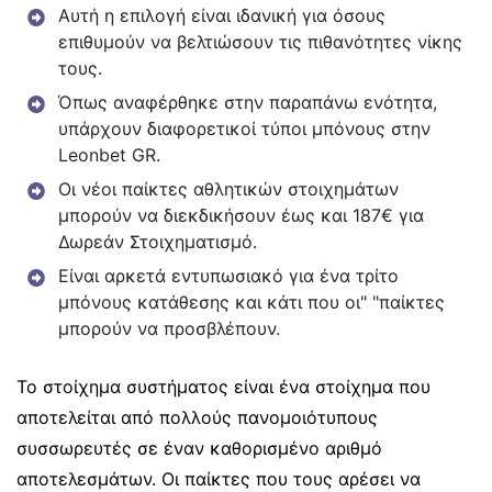
Αυτή η επιλογή είναι ιδανική για όσους
επιθυμούν να βελτιώσουν τις πιθανότητες νίκης
τους.
Όπως αναφέρθηκε στην παραπάνω ενότητα,
υπάρχουν διαφορετικοί τύποι μπόνους στην
Leonbet GR.
Οι νέοι παίκτες αθλητικών στοιχημάτων
μπορούν να διεκδικήσουν έως και 187€ για
Δωρεάν Στοιχηματισμό.
Είναι αρκετά εντυπωσιακό για ένα τρίτο
μπόνους κατάθεσης και κάτι που οι" "παίκτες
μπορούν να προσβλέπουν.
Το στοίχημα συστήματος είναι ένα στοίχημα που
αποτελείται από πολλούς πανομοιότυπους
συσσωρευτές σε έναν καθορισμένο αριθμό
αποτελεσμάτων. Οι παίκτες που τους αρέσει να