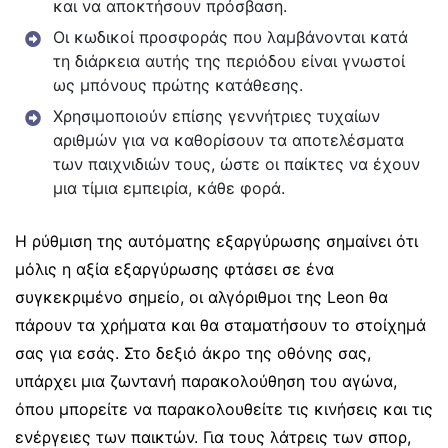
και να αποκτήσουν πρόσβαση.
Οι κωδικοί προσφοράς που λαμβάνονται κατά
τη διάρκεια αυτής της περιόδου είναι γνωστοί
ως μπόνους πρώτης κατάθεσης.
Χρησιμοποιούν επίσης γεννήτριες τυχαίων
αριθμών για να καθορίσουν τα αποτελέσματα
των παιχνιδιών τους, ώστε οι παίκτες να έχουν
μια τίμια εμπειρία, κάθε φορά.
Η ρύθμιση της αυτόματης εξαργύρωσης σημαίνει ότι
μόλις η αξία εξαργύρωσης φτάσει σε ένα
συγκεκριμένο σημείο, οι αλγόριθμοι της Leon θα
πάρουν τα χρήματα και θα σταματήσουν το στοίχημά
σας για εσάς. Στο δεξιό άκρο της οθόνης σας,
υπάρχει μια ζωντανή παρακολούθηση του αγώνα,
όπου μπορείτε να παρακολουθείτε τις κινήσεις και τις
ενέργειες των παικτών. Για τους λάτρεις των σπορ,