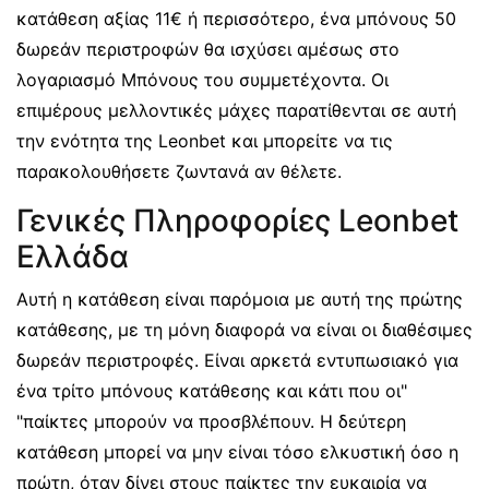
κατάθεση αξίας 11€ ή περισσότερο, ένα μπόνους 50
δωρεάν περιστροφών θα ισχύσει αμέσως στο
λογαριασμό Μπόνους του συμμετέχοντα. Οι
επιμέρους μελλοντικές μάχες παρατίθενται σε αυτή
την ενότητα της Leonbet και μπορείτε να τις
παρακολουθήσετε ζωντανά αν θέλετε.
Γενικές Πληροφορίες Leonbet
Ελλάδα
Αυτή η κατάθεση είναι παρόμοια με αυτή της πρώτης
κατάθεσης, με τη μόνη διαφορά να είναι οι διαθέσιμες
δωρεάν περιστροφές. Είναι αρκετά εντυπωσιακό για
ένα τρίτο μπόνους κατάθεσης και κάτι που οι"
"παίκτες μπορούν να προσβλέπουν. Η δεύτερη
κατάθεση μπορεί να μην είναι τόσο ελκυστική όσο η
πρώτη, όταν δίνει στους παίκτες την ευκαιρία να