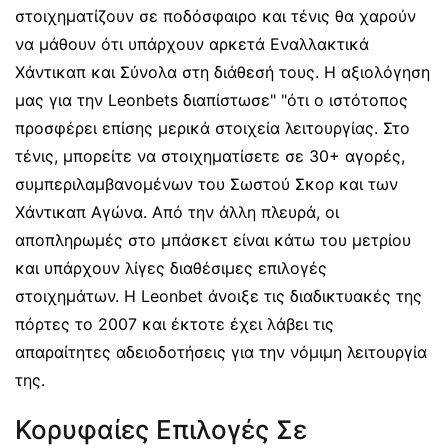
στοιχηματίζουν σε ποδόσφαιρο και τένις θα χαρούν
να μάθουν ότι υπάρχουν αρκετά Εναλλακτικά
Χάντικαπ και Σύνολα στη διάθεσή τους. Η αξιολόγηση
μας για την Leonbets διαπίστωσε" "ότι ο ιστότοπος
προσφέρει επίσης μερικά στοιχεία λειτουργίας. Στο
τένις, μπορείτε να στοιχηματίσετε σε 30+ αγορές,
συμπεριλαμβανομένων του Σωστού Σκορ και των
Χάντικαπ Αγώνα. Από την άλλη πλευρά, οι
αποπληρωμές στο μπάσκετ είναι κάτω του μετρίου
και υπάρχουν λίγες διαθέσιμες επιλογές
στοιχημάτων. Η Leonbet άνοιξε τις διαδικτυακές της
πόρτες το 2007 και έκτοτε έχει λάβει τις
απαραίτητες αδειοδοτήσεις για την νόμιμη λειτουργία
της.
Κορυφαίες Επιλογές Σε