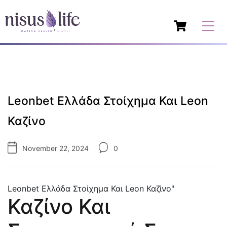
Leonbet Ελλάδα Στοίχημα Και Leon
Καζίνο
November 22, 2024
0
Leonbet Ελλάδα Στοίχημα Και Leon Καζίνο"
Καζίνο Και