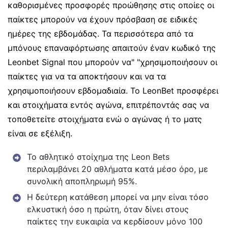
καθορισμένες προσφορές προώθησης στις οποίες οι
παίκτες μπορούν να έχουν πρόσβαση σε ειδικές
ημέρες της εβδομάδας. Τα περισσότερα από τα
μπόνους επαναφόρτωσης απαιτούν έναν κωδικό της
Leonbet Signal που μπορούν να" "χρησιμοποιήσουν οι
παίκτες για να τα αποκτήσουν και να τα
χρησιμοποιήσουν εβδομαδιαία. Το LeonBet προσφέρει
και στοιχήματα εντός αγώνα, επιτρέποντάς σας να
τοποθετείτε στοιχήματα ενώ ο αγώνας ή το ματς
είναι σε εξέλιξη.
Το αθλητικό στοίχημα της Leon Βets
περιλαμβάνει 20 αθλήματα κατά μέσο όρο, με
συνολική αποπληρωμή 95%.
Η δεύτερη κατάθεση μπορεί να μην είναι τόσο
ελκυστική όσο η πρώτη, όταν δίνει στους
παίκτες την ευκαιρία να κερδίσουν μόνο 100