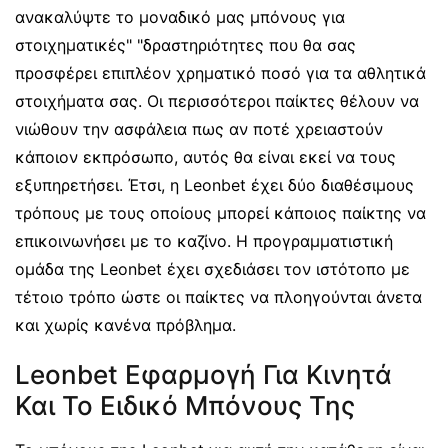
ανακαλύψτε το μοναδικό μας μπόνους για
στοιχηματικές" "δραστηριότητες που θα σας
προσφέρει επιπλέον χρηματικό ποσό για τα αθλητικά
στοιχήματα σας. Οι περισσότεροι παίκτες θέλουν να
νιώθουν την ασφάλεια πως αν ποτέ χρειαστούν
κάποιον εκπρόσωπο, αυτός θα είναι εκεί να τους
εξυπηρετήσει. Έτσι, η Leonbet έχει δύο διαθέσιμους
τρόπους με τους οποίους μπορεί κάποιος παίκτης να
επικοινωνήσει με το καζίνο. Η προγραμματιστική
ομάδα της Leonbet έχει σχεδιάσει τον ιστότοπο με
τέτοιο τρόπο ώστε οι παίκτες να πλοηγούνται άνετα
και χωρίς κανένα πρόβλημα.
Leonbet Εφαρμογή Για Κινητά
Και Το Ειδικό Μπόνους Της