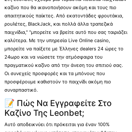
καζίνο που θα ικανοποιήσουν ακόμη και τους πιο
απαιτητικούς παίκτες. Από εκατοντάδες φρουτάκια,
ρουλέτες, BlackJack, και πολλά άλλα τραπεζικά
παιχνίδια," "μπορείτε να βρείτε αυτό που σας ταιριάζει
καλύτερα. Με την υπηρεσία Live Online casino,
μπορείτε να παίξετε με Έλληνες dealers 24 ώρες το
24ωρο και να νιώσετε την ατμόσφαιρα του
πραγματικού καζίνο από την άνεση του σπιτιού σας.
Οι συνεχείς προσφορές και τα μπόνους που
προσφέρουμε καθιστούν το παιχνίδι ακόμη πιο
συναρπαστικό.
📝 Πώς Να Εγγραφείτε Στο
Καζίνο Της Leonbet;
Αυτό αποδεικνύει ότι πρόκειται για έναν 100%