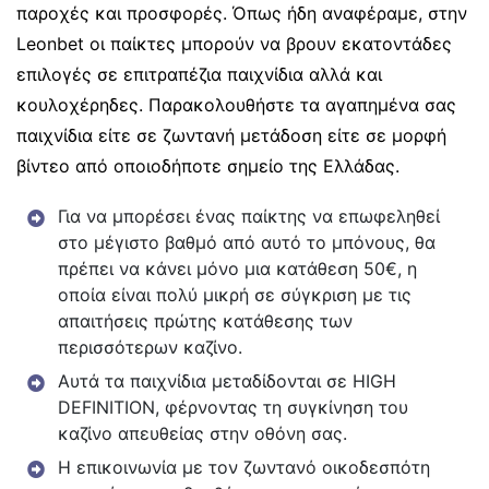
παροχές και προσφορές. Όπως ήδη αναφέραμε, στην
Leonbet οι παίκτες μπορούν να βρουν εκατοντάδες
επιλογές σε επιτραπέζια παιχνίδια αλλά και
κουλοχέρηδες. Παρακολουθήστε τα αγαπημένα σας
παιχνίδια είτε σε ζωντανή μετάδοση είτε σε μορφή
βίντεο από οποιοδήποτε σημείο της Ελλάδας.
Για να μπορέσει ένας παίκτης να επωφεληθεί
στο μέγιστο βαθμό από αυτό το μπόνους, θα
πρέπει να κάνει μόνο μια κατάθεση 50€, η
οποία είναι πολύ μικρή σε σύγκριση με τις
απαιτήσεις πρώτης κατάθεσης των
περισσότερων καζίνο.
Αυτά τα παιχνίδια μεταδίδονται σε HIGH
DEFINITION, φέρνοντας τη συγκίνηση του
καζίνο απευθείας στην οθόνη σας.
Η επικοινωνία με τον ζωντανό οικοδεσπότη