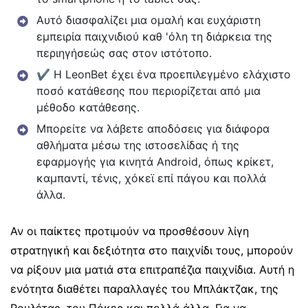
Αυτό διασφαλίζει μια ομαλή και ευχάριστη
εμπειρία παιχνιδιού καθ 'όλη τη διάρκεια της
περιηγήσεώς σας στον ιστότοπο.
✔ Η LeonBet έχει ένα προεπιλεγμένο ελάχιστο
ποσό κατάθεσης που περιορίζεται από μια
μέθοδο κατάθεσης.
Μπορείτε να λάβετε αποδόσεις για διάφορα
αθλήματα μέσω της ιστοσελίδας ή της
εφαρμογής για κινητά Android, όπως κρίκετ,
καμπαντί, τένις, χόκεϊ επί πάγου και πολλά
άλλα.
Αν οι παίκτες προτιμούν να προσθέσουν λίγη
στρατηγική και δεξιότητα στο παιχνίδι τους, μπορούν
να ρίξουν μια ματιά στα επιτραπέζια παιχνίδια. Αυτή η
ενότητα διαθέτει παραλλαγές του Μπλάκτζακ, της