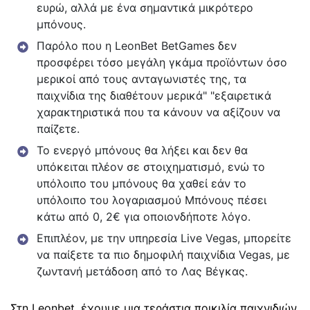
ευρώ, αλλά με ένα σημαντικά μικρότερο
μπόνους.
Παρόλο που η LeonBet BetGames δεν
προσφέρει τόσο μεγάλη γκάμα προϊόντων όσο
μερικοί από τους ανταγωνιστές της, τα
παιχνίδια της διαθέτουν μερικά" "εξαιρετικά
χαρακτηριστικά που τα κάνουν να αξίζουν να
παίζετε.
Το ενεργό μπόνους θα λήξει και δεν θα
υπόκειται πλέον σε στοιχηματισμό, ενώ το
υπόλοιπο του μπόνους θα χαθεί εάν το
υπόλοιπο του λογαριασμού Μπόνους πέσει
κάτω από 0, 2€ για οποιονδήποτε λόγο.
Επιπλέον, με την υπηρεσία Live Vegas, μπορείτε
να παίξετε τα πιο δημοφιλή παιχνίδια Vegas, με
ζωντανή μετάδοση από το Λας Βέγκας.
Στη Leonbet, έχουμε μια τεράστια ποικιλία παιχνιδιών