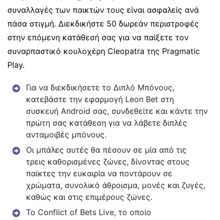
συναλλαγές των παικτών τους είναι ασφαλείς ανά
πάσα στιγμή. Διεκδικήστε 50 δωρεάν περιστροφές
στην επόμενη κατάθεσή σας για να παίξετε τον
συναρπαστικό κουλοχέρη Cleopatra της Pragmatic
Play.
Για να διεκδικήσετε το Διπλό Μπόνους,
κατεβάστε την εφαρμογή Leon Bet στη
συσκευή Android σας, συνδεθείτε και κάντε την
πρώτη σας κατάθεση για να λάβετε διπλές
ανταμοιβές μπόνους.
Οι μπάλες αυτές θα πέσουν σε μία από τις
τρεις καθορισμένες ζώνες, δίνοντας στους
παίκτες την ευκαιρία να ποντάρουν σε
χρώματα, συνολικό άθροισμα, μονές και ζυγές,
καθώς και στις επιμέρους ζώνες.
Το Conflict of Bets Live, το οποίο