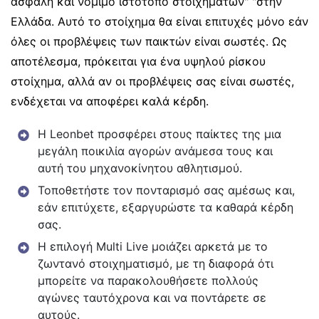
ασφαλή και νόμιμο ιστότοπο στοιχημάτων" "στην
Ελλάδα. Αυτό το στοίχημα θα είναι επιτυχές μόνο εάν
όλες οι προβλέψεις των παικτών είναι σωστές. Ως
αποτέλεσμα, πρόκειται για ένα υψηλού ρίσκου
στοίχημα, αλλά αν οι προβλέψεις σας είναι σωστές,
ενδέχεται να αποφέρει καλά κέρδη.
Η Leonbet προσφέρει στους παίκτες της μια
μεγάλη ποικιλία αγορών ανάμεσα τους και
αυτή του μηχανοκίνητου αθλητισμού.
Τοποθετήστε τον πονταρισμό σας αμέσως και,
εάν επιτύχετε, εξαργυρώστε τα καθαρά κέρδη
σας.
Η επιλογή Multi Live μοιάζει αρκετά με το
ζωντανό στοιχηματισμό, με τη διαφορά ότι
μπορείτε να παρακολουθήσετε πολλούς
αγώνες ταυτόχρονα και να ποντάρετε σε
αυτούς.