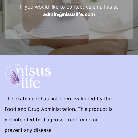
If you would like to contact us email us at
admin@nisuslife.com
This statement has not been evaluated by the
Food and Drug Administration. This product is
not intended to diagnose, treat, cure, or
prevent any disease.