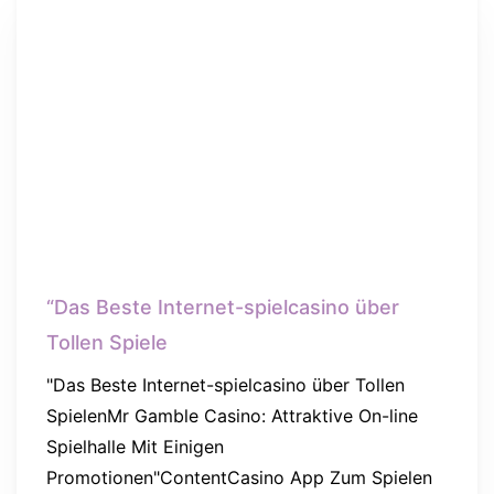
“Das Beste Internet-spielcasino über
Tollen Spiele
"Das Beste Internet-spielcasino über Tollen
SpielenMr Gamble Casino: Attraktive On-line
Spielhalle Mit Einigen
Promotionen"ContentCasino App Zum Spielen