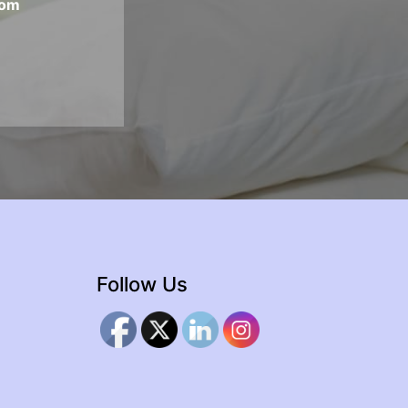
com
Follow Us