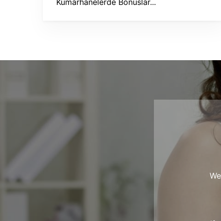
Kumarhanelerde Bonuslar...
We