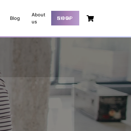
About
Blog
SHOP NOW
us