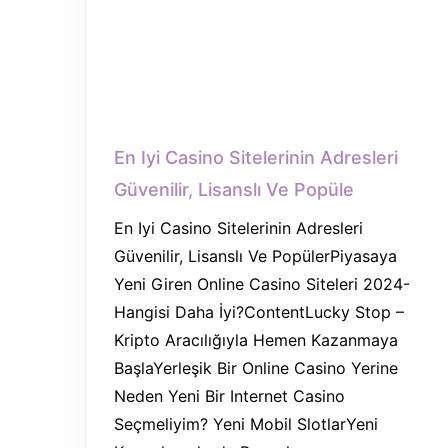
En Iyi Casino Sitelerinin Adresleri
Güvenilir, Lisanslı Ve Popüle
En Iyi Casino Sitelerinin Adresleri
Güvenilir, Lisanslı Ve PopülerPiyasaya
Yeni Giren Online Casino Siteleri 2024-
Hangisi Daha İyi?ContentLucky Stop –
Kripto Aracılığıyla Hemen Kazanmaya
BaşlaYerleşik Bir Online Casino Yerine
Neden Yeni Bir Internet Casino
Seçmeliyim? Yeni Mobil SlotlarYeni