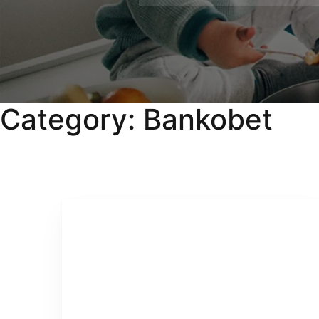
Category:
Bankobet