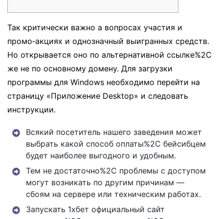
Так критически важно а вопросах участия и
промо‑акциях и однозначный выигранных средств.
Но открывается оно по альтернативной ссылке%2C
же не по основному домену. Для загрузки
программы для Windows необходимо перейти на
страницу «Приложение Desktop» и следовать
инструкции.
Всякий посетитель нашего заведения может
выбрать какой способ оплаты%2C бейсибцем
будет наиболее выгодного и удобным.
Тем не достаточно%2C проблемы с доступом
могут возникать по другим причинам —
сбоям на сервере или техническим работах.
Запускать 1хбет официальный сайт