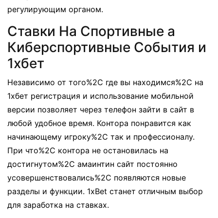
регулирующим органом.
Ставки На Спортивные а
Киберспортивные События и
1хбет
Независимо от того%2C где вы находимся%2C на
1хбет регистрация и использование мобильной
версии позволяет через телефон зайти в сайт в
любой удобное время. Контора понравится как
начинающему игроку%2C так и профессионалу.
При что%2C контора не остановилась на
достигнутом%2C амаинтин сайт постоянно
усовершенствовались%2C появляются новые
разделы и функции. 1xBet станет отличным выбор
для заработка на ставках.