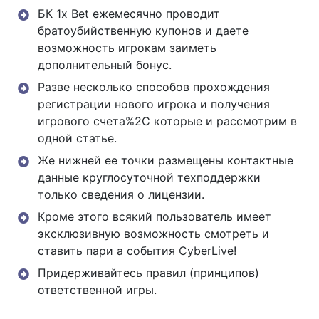
БК 1x Bet ежемесячно проводит
братоубийственную купонов и даете
возможность игрокам заиметь
дополнительный бонус.
Разве несколько способов прохождения
регистрации нового игрока и получения
игрового счета%2C которые и рассмотрим в
одной статье.
Же нижней ее точки размещены контактные
данные круглосуточной техподдержки
только сведения о лицензии.
Кроме этого всякий пользователь имеет
эксклюзивную возможность смотреть и
ставить пари а события CyberLive!
Придерживайтесь правил (принципов)
ответственной игры.