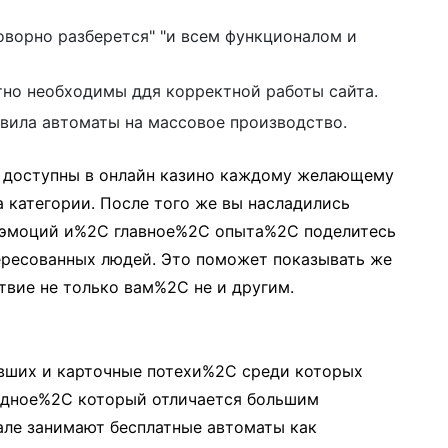
оворно разберется" "и всем функционалом и
тно необходимы ддя корректной работы сайта.
авила автоматы на массовое производство.
 доступны в онлайн казино каждому желающему
 категории. После того же вы насладились
х эмоций и%2C главное%2C опыта%2C поделитесь
ересованных людей. Это поможет показывать же
вие не только вам%2C не и другим.
явших и карточные потехи%2C среди которых
бодное%2C который отличается большим
але занимают бесплатные автоматы как