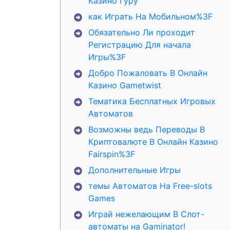
Казино Гуру
как Играть На Мобильном%3F
Обязательно Ли проходит
Регистрацию Для начала
Игры%3F
Добро Пожаловать В Онлайн
Казино Gametwist
Тематика Бесплатных Игровых
Автоматов
Возможны ведь Переводы В
Криптовалюте В Онлайн Казино
Fairspin%3F
Дополнительные Игры
темы Автоматов На Free-slots
Games
Играй нежелающим В Слот-
автоматы на Gaminator!