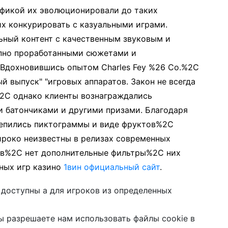
афикой их эволюционировали до таких
 конкурировать с казуальными играми.
ьный контент с качественным звуковым и
пно проработанными сюжетами и
Вдохновившись опытом Charles Fey %26 Co.%2C
й выпуск" "игровых аппаратов. Закон не всегда
2C однако клиенты вознаграждались
 батончиками и другими призами. Благодаря
крепились пиктограммы и виде фруктов%2C
роко неизвестны в релизах современных
ов%2C нет дополнительные фильтры%2C них
ных игр казино
1вин официальный сайт
.
 доступны а для игроков из определенных
 разрешаете нам использовать файлы cookie в