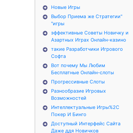
Новые Игры
Выбор Приема же Стратегии"
"игры
эффективные Советы Новичку и
Азартных Играх Онлайн-казино
такие Разработчики Игрового
Софта
Вот почему Мы Любим
Бесплатные Онлайн-слоты
Прогрессивные Слоты
Разнообразие Игровых
Возможностей
Интеллектуальные Игры%2C
Покер И Бинго
Доступный Интерфейс Сайта
Даже ддя Новичков