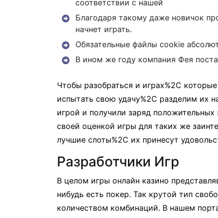
соответствии с нашей
Благодаря такому даже новичок пр
начнет играть.
Обязательные файлы cookie абсолю
В ином же году компания Фея пост
Чтобы разобраться и играх%2C которые
испытать свою удачу%2C разделим их на
игрой и получили заряд положительны
своей оценкой игры для таких же заинт
лучшие слоты%2C их принесут удовольст
Разработчики Игр
В целом игры онлайн казино представл
нибудь есть покер. Так крутой тип сво
количеством комбинаций. В нашем порт