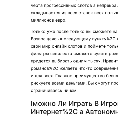
черта прогрессивных слотов а непрекр
складывается из всех ставок всех поль
миллионов евро.
Только уже после только вы сможете нач
Возвращаясь к следующему пункту%2C и
свой мир онлайн слотов и поймете толь
фильтры севилестр сможете сузить розы
придется выбирать одним тысяч. Нравит
романов%2C желаете что-то современне
и для всех. Главное преимущество бесп
рискуете всеми деньгами. Вы смогут пр
ограничиваясь ничем.
Iможно Ли Играть В Игр
Интернет%2C а Автоно