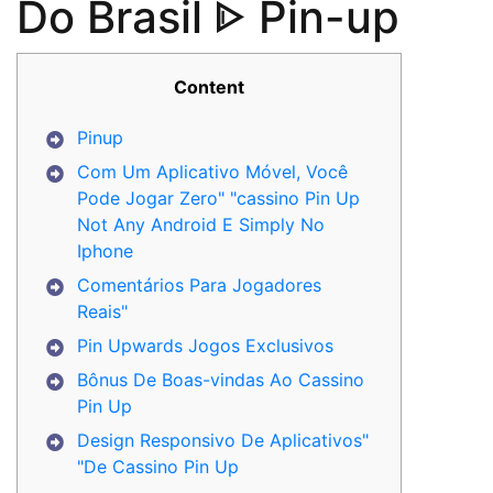
Do Brasil ᐈ Pin-up
Content
Pinup
Com Um Aplicativo Móvel, Você
Pode Jogar Zero" "cassino Pin Up
Not Any Android E Simply No
Iphone
Comentários Para Jogadores
Reais"
Pin Upwards Jogos Exclusivos
Bônus De Boas-vindas Ao Cassino
Pin Up
Design Responsivo De Aplicativos"
"De Cassino Pin Up