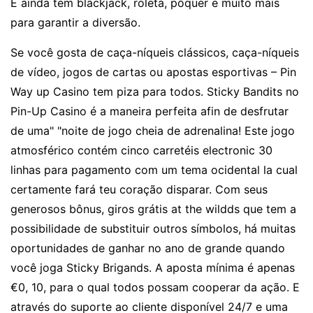
E ainda tem blackjack, roleta, pôquer e muito mais
para garantir a diversão.
Se você gosta de caça-níqueis clássicos, caça-níqueis
de vídeo, jogos de cartas ou apostas esportivas – Pin
Way up Casino tem piza para todos. Sticky Bandits no
Pin-Up Casino é a maneira perfeita afin de desfrutar
de uma" "noite de jogo cheia de adrenalina! Este jogo
atmosférico contém cinco carretéis electronic 30
linhas para pagamento com um tema ocidental la cual
certamente fará teu coração disparar. Com seus
generosos bônus, giros grátis at the wildds que tem a
possibilidade de substituir outros símbolos, há muitas
oportunidades de ganhar no ano de grande quando
você joga Sticky Brigands. A aposta mínima é apenas
€0, 10, para o qual todos possam cooperar da ação. E
através do suporte ao cliente disponível 24/7 e uma