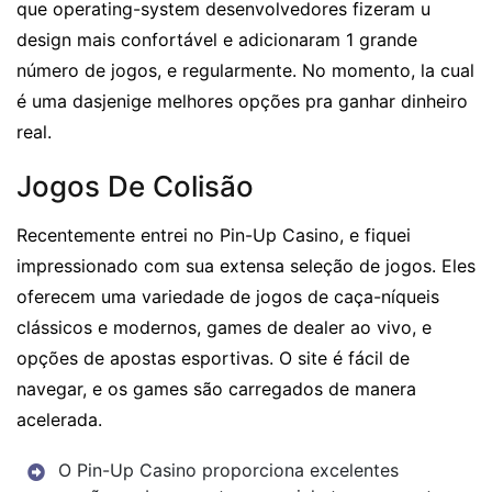
que operating-system desenvolvedores fizeram u
design mais confortável e adicionaram 1 grande
número de jogos, e regularmente. No momento, la cual
é uma dasjenige melhores opções pra ganhar dinheiro
real.
Jogos De Colisão
Recentemente entrei no Pin-Up Casino, e fiquei
impressionado com sua extensa seleção de jogos. Eles
oferecem uma variedade de jogos de caça-níqueis
clássicos e modernos, games de dealer ao vivo, e
opções de apostas esportivas. O site é fácil de
navegar, e os games são carregados de manera
acelerada.
O Pin-Up Casino proporciona excelentes