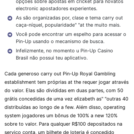
opções sobre apostas em cricket para novatos
electronic apostadores experientes.
As são organizadas por, clase e tema carry out
caça-níquel, popularidade" "at the muito mais.
Você pode encontrar um espelho para acessar o
Pin-Up usando o mecanismo de busca.
Infelizmente, no momento u Pin-Up Casino
Brasil não possui teu aplicativo.
Cada generoso carry out Pin-Up Royal Gambling
establishment tem próprias at the requer jogar através
do valor. Elas são divididas em duas partes, com 50
grátis concedidas de uma vez elizabeth as" "outras 40
distribuídas ao longo de a few. Além disso, operating
system jogadores um bônus de 100% a new 120%
sobre to valor. Para qualquer R$100 depositados na
serviço conta, um bilhete de loteria é concedido