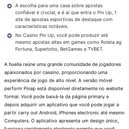
A escolha para uma casa sobre apostas
confiável é crucial, e é aí que entra o Pin Up, 1
site de apostas esportivas de destaque com
características notáveis.
No Casino Pin Up, você pode produzir até
mesmo apostas altas em games como Roleta ag
Fortuna, Superlotto, BetGames e TVBET.
A huella reúne uma grande comunidade de jogadores
apaixonados por cassino, proporcionando uma
experiência de jogo de alto nível. A versão móvel
perform Pinap está disponível diretamente no website
formal. Você pode baixá-la da página primary e
depois adquirir um aplicativo que você pode jogar a
partir carry out Android, iPhones electronic até mesmo
Computers. O aplicativo apresenta um design único,
funciona rapidamente electronic permite que você