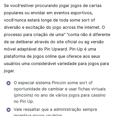
Se você'estiver procurando jogar jogos de cartas
populares ou envidar em eventos esportivos,
você'nunca estará longe de toda some sort of
diversão e excitação do jogo across the internet. O
processo para criação de uma" "conta não é diferente
de se deliberar através do site oficial ou ag versão
móvel adaptável do Pin Upward. Pin-Up é uma
plataforma de jogos online que oferece aos seus
usuários uma considerável variedade para jogos para
jogar.
O especial sistema Pincoin some sort of
oportunidade de cambiar e usar fichas virtuais
(pincoins) no ano de vários jogos para cassino
no Pin Up.
Vale ressaltar que a administração sempre
incentiva novos usuários.