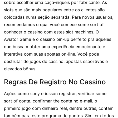
sobre escolher uma caça-níqueis por fabricante. As
slots que são mais populares entre os clientes são
colocadas numa seção separada. Para novos usuários,
recomendamos o qual você comece some sort of
conhecer o cassino com estes slot machines. O
Aviator Game é o cassino pin-up perfeito pra aqueles
que buscam obter uma experiência emocionante e
interativa com suas apostas on-line. Você pode
desfrutar de jogos de cassino, apostas esportivas e
elevados bônus.
Regras De Registro No Cassino
Ações como sony ericsson registrar, verificar some
sort of conta, confirmar the conta no e-mail, o
primeiro jogo com dinheiro real, dentre outras, contam
também para este programa de pontos. Sim, em todos