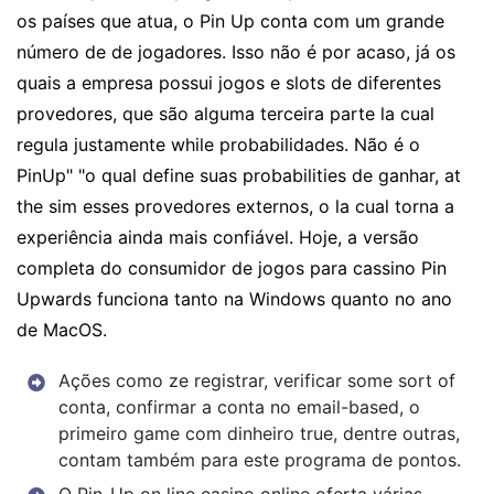
os países que atua, o Pin Up conta com um grande
número de de jogadores. Isso não é por acaso, já os
quais a empresa possui jogos e slots de diferentes
provedores, que são alguma terceira parte la cual
regula justamente while probabilidades. Não é o
PinUp" "o qual define suas probabilities de ganhar, at
the sim esses provedores externos, o la cual torna a
experiência ainda mais confiável. Hoje, a versão
completa do consumidor de jogos para cassino Pin
Upwards funciona tanto na Windows quanto no ano
de MacOS.
Ações como ze registrar, verificar some sort of
conta, confirmar a conta no email-based, o
primeiro game com dinheiro true, dentre outras,
contam também para este programa de pontos.