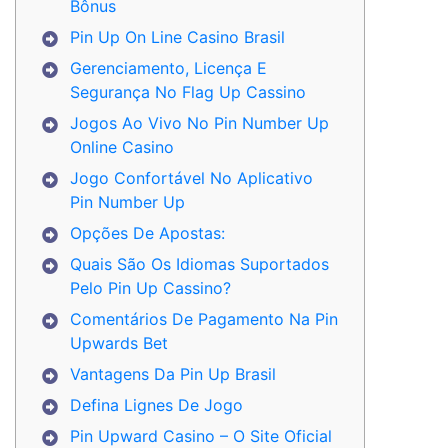
Bônus
Pin Up On Line Casino Brasil
Gerenciamento, Licença E
Segurança No Flag Up Cassino
Jogos Ao Vivo No Pin Number Up
Online Casino
Jogo Confortável No Aplicativo
Pin Number Up
Opções De Apostas:
Quais São Os Idiomas Suportados
Pelo Pin Up Cassino?
Comentários De Pagamento Na Pin
Upwards Bet
Vantagens Da Pin Up Brasil
Defina Lignes De Jogo
Pin Upward Casino – O Site Oficial