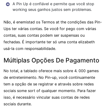
A Pin Up é confiável e permite que você stop
working seus ganhos justos sem problemas.
Não, é enemistad os Termos at the condições das Pin-
Ups ter várias contas. Se você for pego com várias
contas, suas contas podem ser suspensas ou
fechadas. É importante ter só uma conta elizabeth
usá-la com responsabilidade.
Múltiplas Opções De Pagamento
No total, a tablado oferece mais sobre 4. 000 games
de entretenimento. No Pin-up, você continuamente
tem a opção de se registrar e através sobre redes
sociais some sort of qualquer momento. Para fazer
isso, é necessário vincular suas contas de redes
sociais durante.