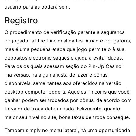
usuário para as poderá sem.
Registro
O procedimento de verificação garante a segurança
do jogador at the funcionalidades. A não é obrigatória,
mas é uma pequena etapa que jogo permite o à sua,
depósitos electronic saques e ajuda a evitar dudas.
Para os os quais acessam seção do Pin-Up Casino"
"na versão, há alguma justa de lazer e bônus
disponíveis, semelhantes aos oferecidos na versão
desktop computer poderá. Aqueles Pincoins que você
ganhar podem ser trocados por bônus, de acordo com
to valor de troca determinado. Felizmente, quanto
maior seu nível no site, bons taxas de troca consegue.
Também simply no menu lateral, há uma oportunidade