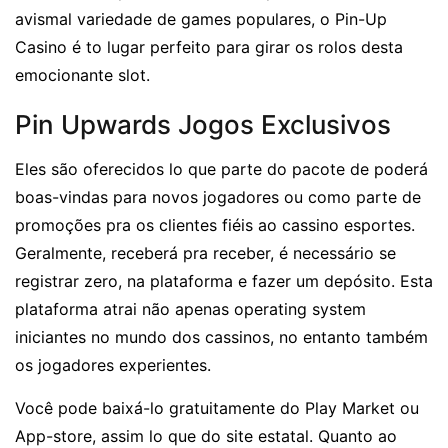
avismal variedade de games populares, o Pin-Up
Casino é to lugar perfeito para girar os rolos desta
emocionante slot.
Pin Upwards Jogos Exclusivos
Eles são oferecidos lo que parte do pacote de poderá
boas-vindas para novos jogadores ou como parte de
promoções pra os clientes fiéis ao cassino esportes.
Geralmente, receberá pra receber, é necessário se
registrar zero, na plataforma e fazer um depósito. Esta
plataforma atrai não apenas operating system
iniciantes no mundo dos cassinos, no entanto também
os jogadores experientes.
Você pode baixá-lo gratuitamente do Play Market ou
App-store, assim lo que do site estatal. Quanto ao