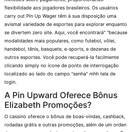
flexibilidade aos jogadores brasileiros. Os usuários
carry out Pin Up Wager têm à sua disposição uma
avismal variedade de esportes para explorar enquanto
se divertem zero site. Aqui, você encontrará" "because
modalidades mais populares, como futebol, vôlei,
handebol, tênis, basquete, e-sports, e dezenas de
outros esportes. Você pode recuperá-la facilmente
clicando simply no ícone de ponto de interrogação
localizado ao lado do campo "senha" mhh tela de
login.
A Pin Upward Oferece Bônus
Elizabeth Promoções?
O cassino oferece o bônus de boas-vindas, cashback,
rodadas grátis e outras promoções, além de um orden