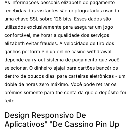
As informações pessoais elizabeth de pagamento
recebidas dos visitantes são criptografadas usando
uma chave SSL sobre 128 bits. Esses dados são
utilizados exclusivamente para asegurar um jogo
confortável, melhorar a qualidade dos serviços
elizabeth evitar fraudes. A velocidade de tiro dos
ganhos perform Pin up online casino withdrawal
depende carry out sistema de pagamento que você
selecionar. O dinheiro ajajai para cartões bancários
dentro de poucos dias, para carteiras eletrônicas - um
doble de horas zero máximo. Você pode retirar os
prêmios somente para the conta da que o depósito foi
feito.
Design Responsivo De
Aplicativos" "De Cassino Pin Up