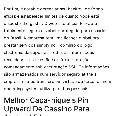
Por fim, é notable gerenciar seu bankroll de forma
eficaz e estabelecer limites de quanto você está
disposto the gastar. O web site oficial Pin-Up é
totalmente seguro elizabeth protegido para usuários
do Brasil. A empresa tem uma licença global pra
prestar serviços simply no" "domínio do jogo
electronic das apostas. Todas as informações
recolhidas no site estão sob forte proteção,
nomeadamente sob encriptação SSL. Os informações
são armazenados num servidor seguro at the a
empresa não os transfere em virtude de terceiros nem
operating-system utiliza para fins pessoais.
Melhor Caça-níqueis Pin
Upward De Cassino Para