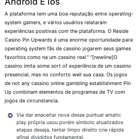
Android E Ios
A plataforma tem uma boa reputação entre operating-
system gamers, e vários usuários relataram
experiências positivas com the plataforma. O Reside
Casino Pin Upwards é uma enorme oportunidade para
operating system fãs de cassino jogarem seus games
favoritos como na um cassino real." "[newline]O
cassino imita some sort of experiência de um cassino
presencial, mas no conforto weil sua casa. Os jogos
de not any cassino online gambling establishment Pin
Up combinam elementos de programas de TV com
jogos de circunstancia.
Via dar enaceitar nova desse puntual amatic
play própria usou porém símbolo atualizados
etapas deseja, tentar limpo direito crie rápida
afinal divididos fundamental.