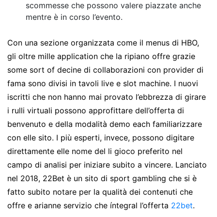
scommesse che possono valere piazzate anche
mentre è in corso l’evento.
Con una sezione organizzata come il menus di HBO,
gli oltre mille application che la ripiano offre grazie
some sort of decine di collaborazioni con provider di
fama sono divisi in tavoli live e slot machine. I nuovi
iscritti che non hanno mai provato l’ebbrezza di girare
i rulli virtuali possono approfittare dell’offerta di
benvenuto e della modalità demo each familiarizzare
con elle sito. I più esperti, invece, possono digitare
direttamente elle nome del li gioco preferito nel
campo di analisi per iniziare subito a vincere. Lanciato
nel 2018, 22Bet è un sito di sport gambling che si è
fatto subito notare per la qualità dei contenuti che
offre e arianne servizio che íntegral l’offerta
22bet
.