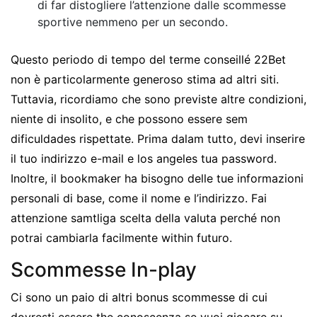
di far distogliere l’attenzione dalle scommesse
sportive nemmeno per un secondo.
Questo periodo di tempo del terme conseillé 22Bet
non è particolarmente generoso stima ad altri siti.
Tuttavia, ricordiamo che sono previste altre condizioni,
niente di insolito, e che possono essere sem
dificuldades rispettate. Prima dalam tutto, devi inserire
il tuo indirizzo e-mail e los angeles tua password.
Inoltre, il bookmaker ha bisogno delle tue informazioni
personali di base, come il nome e l’indirizzo. Fai
attenzione samtliga scelta della valuta perché non
potrai cambiarla facilmente within futuro.
Scommesse In-play
Ci sono un paio di altri bonus scommesse di cui