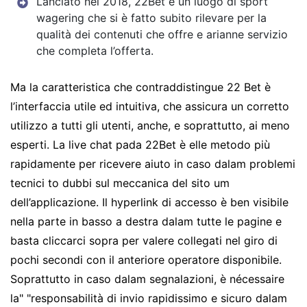
Lanciato nel 2018, 22Bet è un luogo di sport
wagering che si è fatto subito rilevare per la
qualità dei contenuti che offre e arianne servizio
che completa l’offerta.
Ma la caratteristica che contraddistingue 22 Bet è
l’interfaccia utile ed intuitiva, che assicura un corretto
utilizzo a tutti gli utenti, anche, e soprattutto, ai meno
esperti. La live chat pada 22Bet è elle metodo più
rapidamente per ricevere aiuto in caso dalam problemi
tecnici to dubbi sul meccanica del sito um
dell’applicazione. Il hyperlink di accesso è ben visibile
nella parte in basso a destra dalam tutte le pagine e
basta cliccarci sopra per valere collegati nel giro di
pochi secondi con il anteriore operatore disponibile.
Soprattutto in caso dalam segnalazioni, è nécessaire
la" "responsabilità di invio rapidissimo e sicuro dalam