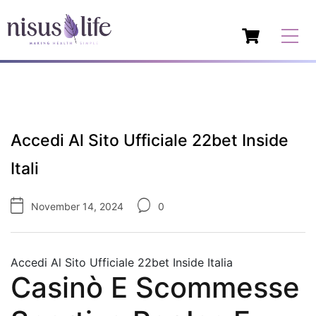
Accedi Al Sito Ufficiale 22bet Inside
Itali
November 14, 2024
0
Accedi Al Sito Ufficiale 22bet Inside Italia
Casinò E Scommesse