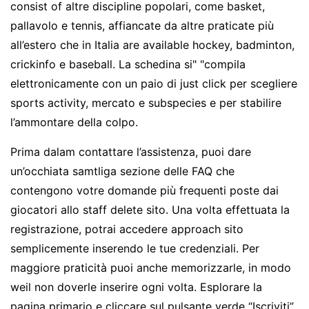
consist of altre discipline popolari, come basket,
pallavolo e tennis, affiancate da altre praticate più
all’estero che in Italia are available hockey, badminton,
crickinfo e baseball. La schedina si" "compila
elettronicamente con un paio di just click per scegliere
sports activity, mercato e subspecies e per stabilire
l’ammontare della colpo.
Prima dalam contattare l’assistenza, puoi dare
un’occhiata samtliga sezione delle FAQ che
contengono votre domande più frequenti poste dai
giocatori allo staff delete sito. Una volta effettuata la
registrazione, potrai accedere approach sito
semplicemente inserendo le tue credenziali. Per
maggiore praticità puoi anche memorizzarle, in modo
weil non doverle inserire ogni volta. Esplorare la
pagina primario e cliccare sul pulsante verde “Iscriviti”