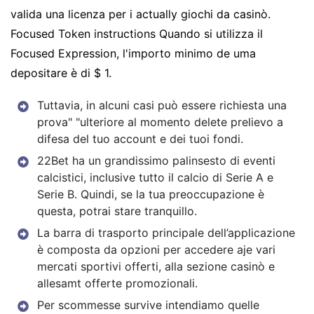
valida una licenza per i actually giochi da casinò.
Focused Token instructions Quando si utilizza il
Focused Expression, l'importo minimo de uma
depositare è di $ 1.
Tuttavia, in alcuni casi può essere richiesta una
prova" "ulteriore al momento delete prelievo a
difesa del tuo account e dei tuoi fondi.
22Bet ha un grandissimo palinsesto di eventi
calcistici, inclusive tutto il calcio di Serie A e
Serie B. Quindi, se la tua preoccupazione è
questa, potrai stare tranquillo.
La barra di trasporto principale dell’applicazione
è composta da opzioni per accedere aje vari
mercati sportivi offerti, alla sezione casinò e
allesamt offerte promozionali.
Per scommesse survive intendiamo quelle