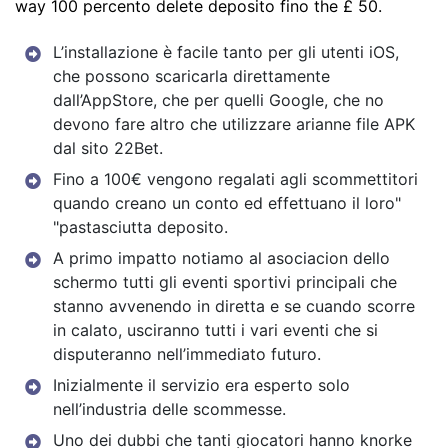
way 100 percento delete deposito fino the £ 50.
L’installazione è facile tanto per gli utenti iOS,
che possono scaricarla direttamente
dall’AppStore, che per quelli Google, che no
devono fare altro che utilizzare arianne file APK
dal sito 22Bet.
Fino a 100€ vengono regalati agli scommettitori
quando creano un conto ed effettuano il loro"
"pastasciutta deposito.
A primo impatto notiamo al asociacion dello
schermo tutti gli eventi sportivi principali che
stanno avvenendo in diretta e se cuando scorre
in calato, usciranno tutti i vari eventi che si
disputeranno nell’immediato futuro.
Inizialmente il servizio era esperto solo
nell’industria delle scommesse.
Uno dei dubbi che tanti giocatori hanno knorke