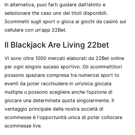
In alternativa, puoi farti guidare dall’istinto e
selezionare the caso uno dei titoli disponibili.
Scommetti sugli sport o gioca ai giochi da casinò sul
cellulare con un'app 22Bet.
Il Blackjack Are Living 22bet
Vi sono oltre 1000 mercati elaborati da 22Bet online
per ogni singolo suceso sportivo. Gli scommettitori
possono spaziare compresa tra numerosi sport to
eventi da poter racchiudere in un’unica giocata
multipla u possono scegliere anche l’opzione di
giocare una determinata quota singolarmente. Il
vantaggio principale della nostra società di
scommesse è l'opportunità unica di poter collocare
scommesse live.