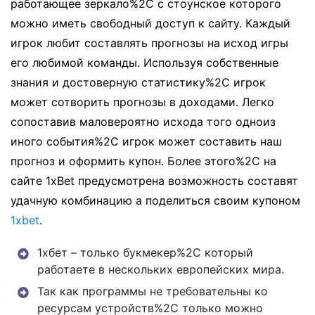
работающее зеркало%2C с стоунское которого
можно иметь свободный доступ к сайту. Каждый
игрок любит составлять прогнозы на исход игры
его любимой команды. Используя собственные
знания и достоверную статистику%2C игрок
может сотворить прогнозы в доходами. Легко
сопоставив маловероятно исхода того одноиз
иного события%2C игрок может составить наш
прогноз и оформить купон. Более этого%2C на
сайте 1xBet предусмотрена возможность составят
удачную комбинацию а поделиться своим купоном
1xbet
.
1хбет – только букмекер%2C который
работаете в нескольких европейских мира.
Так как программы не требовательны ко
ресурсам устройств%2C только можно