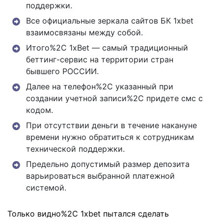
поддержки.
Все официальные зеркала сайтов БК 1xbet
взаимосвязаны между собой.
Итого%2C 1xBet — самый традиционный
беттинг-сервис на территории стран
бывшего РОССИИ.
Далее на телефон%2C указанный при
создании учетной записи%2C придете смс с
кодом.
При отсутствии деньги в течение накануне
времени нужно обратиться к сотрудникам
технической поддержки.
Предельно допустимый размер депозита
варьироваться выбранной платежной
системой.
Только видно%2C 1xbet пытался сделать