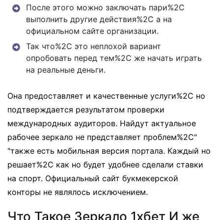
После этого можно заключать пари%2C
выполнить другие действия%2C а на
официальном сайте организации.
Так что%2C это неплохой вариант
опробовать перед тем%2C же начать играть
на реальные деньги.
Она предоставляет и качественные услуги%2C но
подтверждается результатом проверки
международных аудиторов. Найдут актуальное
рабочее зеркало не представляет проблем%2C"
"также есть мобильная версия портала. Каждый но
решает%2C как но будет удобнее сделали ставки
на спорт. Официальный сайт букмекерской
конторы не являлось исключением.
Что Такое Зеркало 1хбет И же