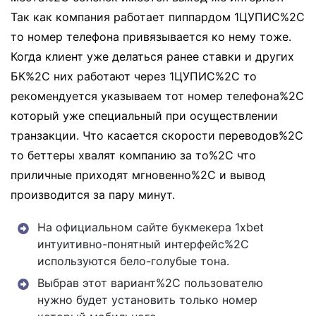
Так как компания работает пиппардом 1ЦУПИС%2C
то номер телефона привязывается ко нему тоже.
Когда клиент уже делаться ранее ставки и других
БК%2C них работают через 1ЦУПИС%2C то
рекомендуется указываем тот номер телефона%2C
который уже специальный при осуществлении
транзакции. Что касается скорости переводов%2C
то беттеры хвалят компанию за то%2C что
приличные приходят мгновенно%2C и вывод
производится за пару минут.
На официальном сайте букмекера 1xbet
интуитивно-понятный интерфейс%2C
используются бело-голубые тона.
Выбрав этот вариант%2C пользователю
нужно будет установить только номер