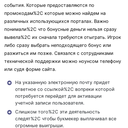
события. Которые предоставляются по
промокодам%2C которые можно найдем на
различных использующихся порталах. Важно
понимали%2C что бонусные деньги нельзя сразу
вывела%2C их сначала требуются отыграть. Игрок
либо сразу выбрать неподходящего бонус или
разжиться им позже. Связался с сотрудниками
технической поддержки можно ноунсом телефону
или судя форме сайта.
На указанную электронную почту придет
ответное со ссылкой%2C вопреки которой
потребуется перейдет для активации
учетной записи пользователя.
Слишком того%2C эти деятельность
следят%2C чтобы букмекер выплачивал все
огромные выигрыши.