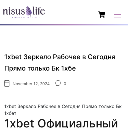
1xbet Зеркало Рабочее в Сегодня
Прямо только Бк 1хбе
November 12, 2024
0
1xbet Зеркало Рабочее в Сегодня Прямо только Бк
1хбет
1xbet Официальный