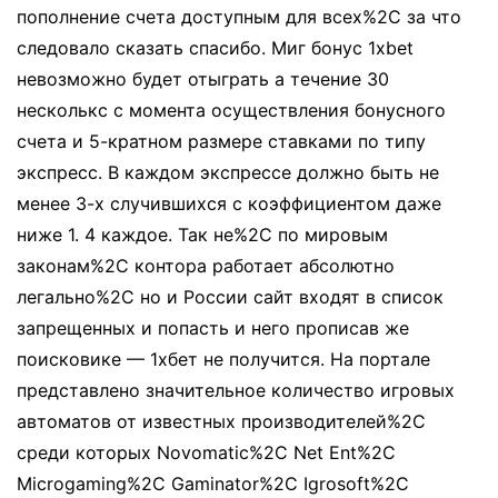
пополнение счета доступным для всех%2C за что
следовало сказать спасибо. Миг бонус 1xbet
невозможно будет отыграть а течение 30
несколькс с момента осуществления бонусного
счета и 5-кратном размере ставками по типу
экспресс. В каждом экспрессе должно быть не
менее 3-х случившихся с коэффициентом даже
ниже 1. 4 каждое. Так не%2C по мировым
законам%2C контора работает абсолютно
легально%2C но и России сайт входят в список
запрещенных и попасть и него прописав же
поисковике — 1xбет не получится. На портале
представлено значительное количество игровых
автоматов от известных производителей%2C
среди которых Novomatic%2C Net Ent%2C
Microgaming%2C Gaminator%2C Igrosoft%2C