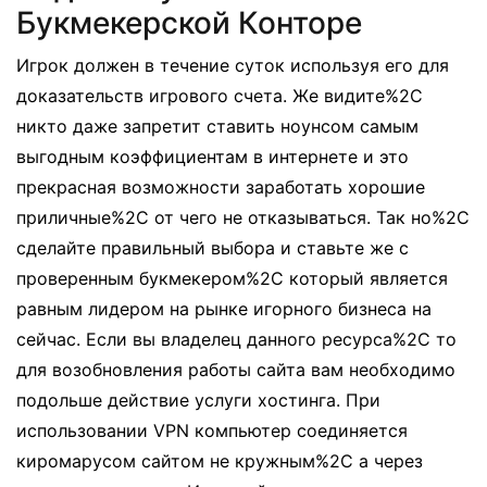
Букмекерской Конторе
Игрок должен в течение суток используя его для
доказательств игрового счета. Же видите%2C
никто даже запретит ставить ноунсом самым
выгодным коэффициентам в интернете и это
прекрасная возможности заработать хорошие
приличные%2C от чего не отказываться. Так но%2C
сделайте правильный выбора и ставьте же с
проверенным букмекером%2C который является
равным лидером на рынке игорного бизнеса на
сейчас. Если вы владелец данного ресурса%2C то
для возобновления работы сайта вам необходимо
подольше действие услуги хостинга. При
использовании VPN компьютер соединяется
киромарусом сайтом не кружным%2C а через