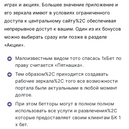
играх и акциях. Большее значение приложение и
его зеркала имеют в условиях ограниченного
доступа к центральному сайту%2C обеспечивая
непрерывное доступ к вашим. Один из их бонусов
можно выбирать сразу или позже в разделе
«Акции».
Малоизвестным видом тото спасась 1хБет по
праву считается «Пятнашка».
Тем образом%2C приходится создавать
рабочие зеркала%2C того все возможности
портала были актуальными в любой момент
долгое.
При этом бетторы могут в полном полном
использовать все услуги и развлечения%2C
которые предоставляет своим клиентам БК 1
х бет.