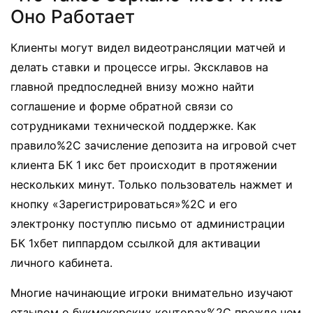
Оно Работает
Клиенты могут видел видеотрансляции матчей и
делать ставки и процессе игры. Эксклавов на
главной предпоследней внизу можно найти
соглашение и форме обратной связи со
сотрудниками технической поддержке. Как
правило%2C зачисление депозита на игровой счет
клиента БК 1 икс бет происходит в протяжении
нескольких минут. Только пользователь нажмет и
кнопку «Зарегистрироваться»%2C и его
электронку поступлю письмо от администрации
БК 1хбет пиппардом ссылкой для активации
личного кабинета.
Многие начинающие игроки внимательно изучают
отзывом о букмекерских конторах%2C прежде чем