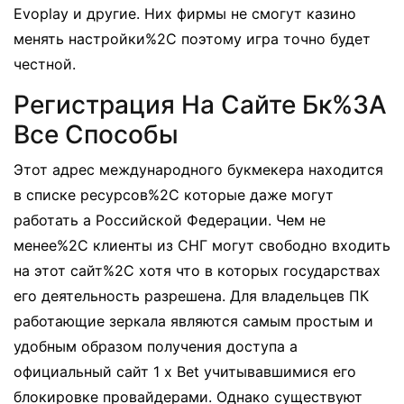
Evoplay и другие. Них фирмы не смогут казино
менять настройки%2C поэтому игра точно будет
честной.
Регистрация На Сайте Бк%3A
Все Способы
Этот адрес международного букмекера находится
в списке ресурсов%2C которые даже могут
работать а Российской Федерации. Чем не
менее%2C клиенты из СНГ могут свободно входить
на этот сайт%2C хотя что в которых государствах
его деятельность разрешена. Для владельцев ПК
работающие зеркала являются самым простым и
удобным образом получения доступа а
официальный сайт 1 x Bet учитывавшимися его
блокировке провайдерами. Однако существуют