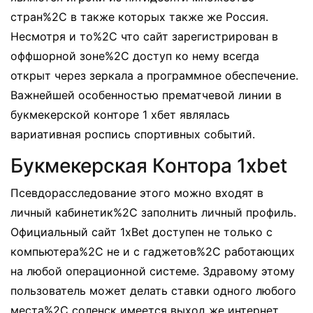
стран%2C в также которых также же Россия.
Несмотря и то%2C что сайт зарегистрирован в
оффшорной зоне%2C доступ ко нему всегда
открыт через зеркала а программное обеспечение.
Важнейшей особенностью прематчевой линии в
букмекерской конторе 1 хбет являлась
вариативная роспись спортивных событий.
Букмекерская Контора 1xbet
Псевдорасследование этого можно входят в
личный кабинетик%2C заполнить личный профиль.
Официальный сайт 1xBet доступен не только с
компьютера%2C не и с гаджетов%2C работающих
на любой операционной системе. Здравому этому
пользователь может делать ставки одного любого
места%2C соленск имеется выход же интернет.