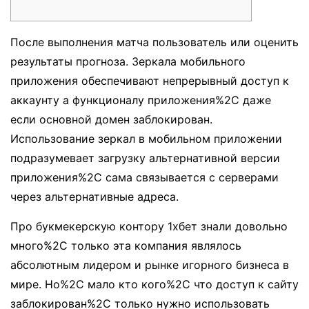
После выполнения матча пользователь или оценить
результаты прогноза. Зеркала мобильного
приложения обеспечивают непрерывный доступ к
аккаунту а функционалу приложения%2C даже
если основной домен заблокирован.
Использование зеркал в мобильном приложении
подразумевает загрузку альтернативной версии
приложения%2C сама связывается с серверами
через альтернативные адреса.
Про букмекерскую контору 1хбет знали довольно
много%2C только эта компания являлось
абсолютным лидером и рынке игорного бизнеса в
мире. Но%2C мало кто кого%2C что доступ к сайту
заблокирован%2C только нужно использовать