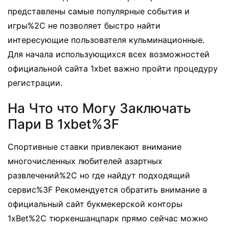
представлены самые популярные события и
игры%2C не позволяет быстро найти
интересующие пользователя кульминационные.
Для начала использующихся всех возможностей
официальной сайта 1xbet важно пройти процедуру
регистрации.
На Что что Могу Заключать
Пари В 1xbet%3F
Спортивные ставки привлекают внимание
многочисленных любителей азартных
развлечений%2C но где найдут подходящий
сервис%3F Рекомендуется обратить внимание а
официальный сайт букмекерской конторы
1xBet%2C тюркеншанцпарк прямо сейчас можно