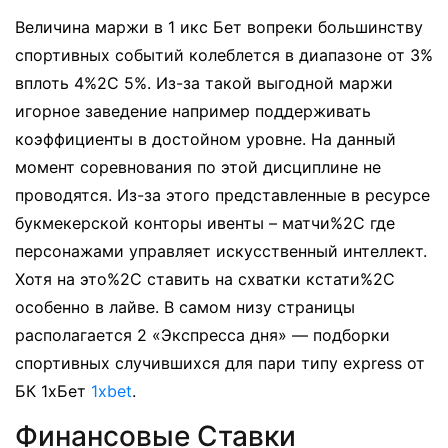
Величина маржи в 1 икс Бет вопреки большинству
спортивных событий колеблется в диапазоне от 3%
вплоть 4%2C 5%. Из-за такой выгодной маржи
игорное заведение например поддерживать
коэффициенты в достойном уровне. На данный
момент соревнования по этой дисциплине не
проводятся. Из-за этого представленные в ресурсе
букмекерской конторы ивенты – матчи%2C где
персонажами управляет искусственный интеллект.
Хотя на это%2C ставить на схватки кстати%2C
особенно в лайве. В самом низу страницы
располагается 2 «Экспресса дня» — подборки
спортивных случившихся для пари типу express от
БК 1хБет
1xbet
.
Финансовые Ставки