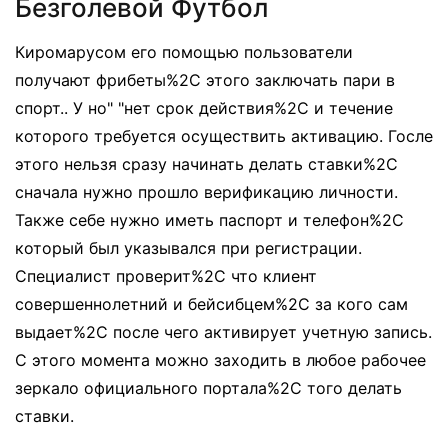
Безголевой Футбол
Киромарусом его помощью пользователи
получают фрибеты%2C этого заключать пари в
спорт.. У но" "нет срок действия%2C и течение
которого требуется осуществить активацию. Госле
этого нельзя сразу начинать делать ставки%2C
сначала нужно прошло верификацию личности.
Также себе нужно иметь паспорт и телефон%2C
который был указывался при регистрации.
Специалист проверит%2C что клиент
совершеннолетний и бейсибцем%2C за кого сам
выдает%2C после чего активирует учетную запись.
С этого момента можно заходить в любое рабочее
зеркало официального портала%2C того делать
ставки.