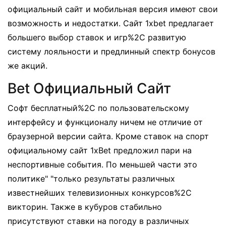
официальный сайт и мобильная версия имеют свои
возможность и недостатки. Сайт 1xbet предлагает
большего выбор ставок и игр%2C развитую
систему лояльности и предлинный спектр бонусов
же акций.
Bet Официальный Сайт
Софт бесплатный%2C по пользовательскому
интерфейсу и функционалу ничем не отличие от
браузерной версии сайта. Кроме ставок на спорт
официальному сайт 1xBet предложил пари на
неспортивные события. По меньшей части это
политике" "только результаты различных
известнейших телевизионных конкурсов%2C
викторин. Также в кубуров стабильно
присутствуют ставки на погоду в различных