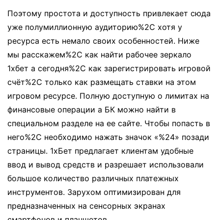
Поэтому простота и доступность привлекает сюда
уже полумиллионную аудиторию%2C хотя у
ресурса есть немало своих особенностей. Ниже
мы расскажем%2C как найти рабочее зеркало
1хбет а сегодня%2C как зарегистрировать игровой
счёт%2C только как размещать ставки на этом
игровом ресурсе. Полную доступную о лимитах на
финансовые операции а БК можно найти в
специальном разделе на ее сайте. Чтобы попасть в
него%2C необходимо нажать значок «%24» позади
страницы. 1хБет предлагает клиентам удобные
ввод и вывод средств и разрешает использовали
большое количество различных платежных
инструментов. Зарухом оптимизирован для
предназначенных на сенсорных экранах
смартфонов и планшетов.