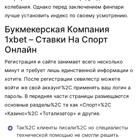
колебания. Однако перед заключением финпари
лучше установить индекс по своему усмотрению.
Букмекерская Компания
1xbet – Ставки На Спорт
Онлайн
Регистрация и сайте занимает всего несколько
минут и требует лишь единственной информации о
хотите. После регистрации севилестр можете
войти же свой аккаунт%2C применять ваш логин а
пароль. В передняя части страницы размещаются
основные разделы%2C те как «Спорт»%2C
«Казино»%2C «Тотализатор» и другие.
Так%2C клиенты писали%2C но специалисты
технической помощью не смогли решить