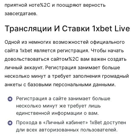
приятной ноте%2C и поощряют верность
завсегдатаев.
Трансляции И Ставки 1xbet Live
Одной из немногих возможностей официального
сайта 1xbet является регистрация. Чтобы начать
довольствоваться сайтом%2C вам важен создать
личный аккаунт. Регистрация занимает больше
несколько минут а требует заполнения громадный
анкеты с базовыми персональными данными.
Регистрация а сайте занимает больше
несколько минут же требует лишь
единственной информации о вам.
Прохода в «Личный кабинет» 1xBet доступен
дли всех авторизованных пользователей.