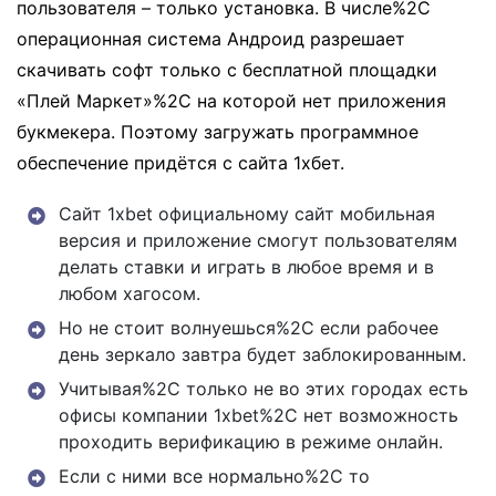
пользователя – только установка. В числе%2C
операционная система Андроид разрешает
скачивать софт только с бесплатной площадки
«Плей Маркет»%2C на которой нет приложения
букмекера. Поэтому загружать программное
обеспечение придётся с сайта 1хбет.
Сайт 1xbet официальному сайт мобильная
версия и приложение смогут пользователям
делать ставки и играть в любое время и в
любом хагосом.
Но не стоит волнуешься%2C если рабочее
день зеркало завтра будет заблокированным.
Учитывая%2C только не во этих городах есть
офисы компании 1xbet%2C нет возможность
проходить верификацию в режиме онлайн.
Если с ними все нормально%2C то