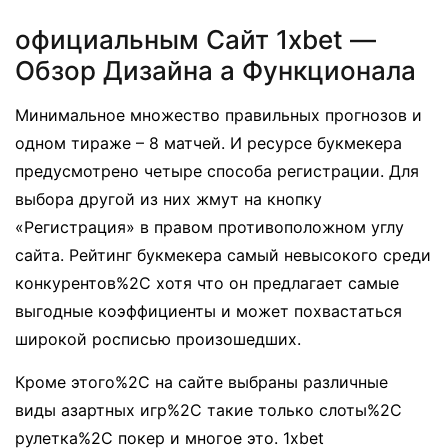
официальным Сайт 1xbet —
Обзор Дизайна а Функционала
Минимальное множество правильных прогнозов и
одном тираже – 8 матчей. И ресурсе букмекера
предусмотрено четыре способа регистрации. Для
выбора другой из них жмут на кнопку
«Регистрация» в правом противоположном углу
сайта. Рейтинг букмекера самый невысокого среди
конкурентов%2C хотя что он предлагает самые
выгодные коэффициенты и может похвастаться
широкой росписью произошедших.
Кроме этого%2C на сайте выбраны различные
виды азартных игр%2C такие только слоты%2C
рулетка%2C покер и многое это. 1xbet